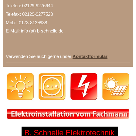
Telefon: 02129-9276644
Telefax: 02129-9277523
Mobil: 0173-8139938
E-Mail: info (at) b-schnelle.de
Verwenden Sie auch gerne unser
Kontaktformular
.
B. Schnelle Elektrotechnik