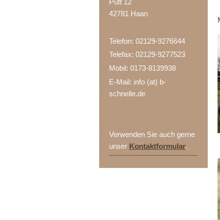
Pütt 12
42781 Haan
Telefon: 02129-9276644
Telefax: 02129-9277523
Mobil: 0173-8139938
E-Mail: info (at) b-
schnelle.de
Verwenden Sie auch gerne
unser
Kontaktformular
.